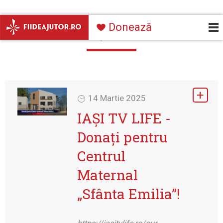
Mergi la conţinutul principal
Navigare
Apariții media
Donează
principală
14 Martie 2025
IAȘI TV LIFE -
Donați pentru
Centrul
Maternal
„Sfânta Emilia”!