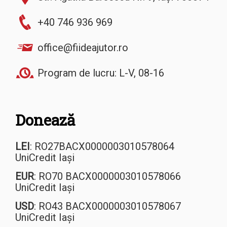
+40 746 936 969
office@fiideajutor.ro
Program de lucru: L-V, 08-16
Donează
LEI
: RO27BACX0000003010578064
UniCredit Iași
EUR
: RO70 BACX0000003010578066
UniCredit Iași
USD
: RO43 BACX0000003010578067
UniCredit Iași