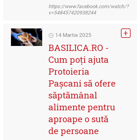
https://www.facebook.com/watch/?
v=548457420938244
14 Martie 2025
BASILICA.RO -
Cum poți ajuta
Protoieria
Pașcani să ofere
săptămânal
alimente pentru
aproape o sută
de persoane