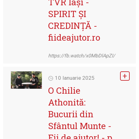
TVR Iași -
SPIRIT ŞI
CREDINŢĂ -
fiideajutor.ro
https://fb.watch/x0MbDlApZI/
10 Ianuarie 2025
O Chilie
Athonită:
Bucurii din
Sfântul Munte -
Fii de ajutor! - p.