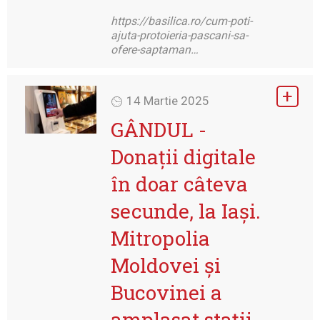
https://basilica.ro/cum-poti-
ajuta-protoieria-pascani-sa-
ofere-saptaman…
14 Martie 2025
GÂNDUL -
Donații digitale
în doar câteva
secunde, la Iași.
Mitropolia
Moldovei și
Bucovinei a
amplasat stații