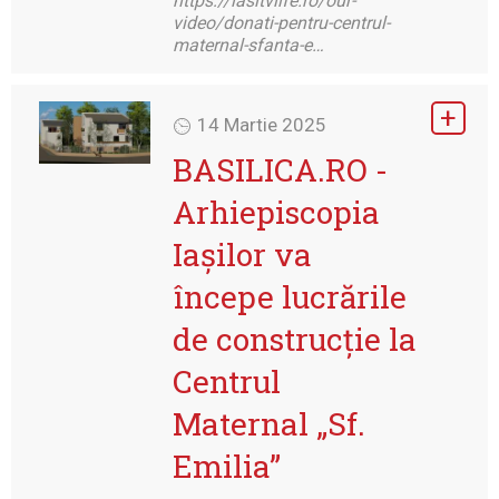
https://iasitvlife.ro/our-
video/donati-pentru-centrul-
maternal-sfanta-e…
14 Martie 2025
BASILICA.RO -
Arhiepiscopia
Iașilor va
începe lucrările
de construcție la
Centrul
Maternal „Sf.
Emilia”