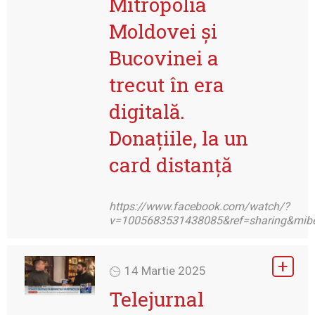
Mitropolia
Moldovei și
Bucovinei a
trecut în era
digitală.
Donațiile, la un
card distanță
https://www.facebook.com/watch/?
v=1005683531438085&ref=sharing&mibe
14 Martie 2025
Telejurnal