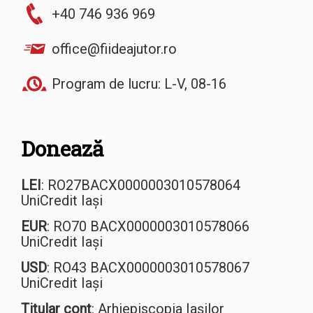
+40 746 936 969
office@fiideajutor.ro
Program de lucru: L-V, 08-16
Donează
LEI
: RO27BACX0000003010578064
UniCredit Iași
EUR
: RO70 BACX0000003010578066
UniCredit Iași
USD
: RO43 BACX0000003010578067
UniCredit Iași
Titular cont
: Arhiepiscopia Iașilor