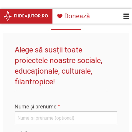
Mergi la conţinutul principal
Navigare
Donează
Donează
principală
Alege să susții toate
proiectele noastre sociale,
educaționale, culturale,
filantropice!
Nume și prenume