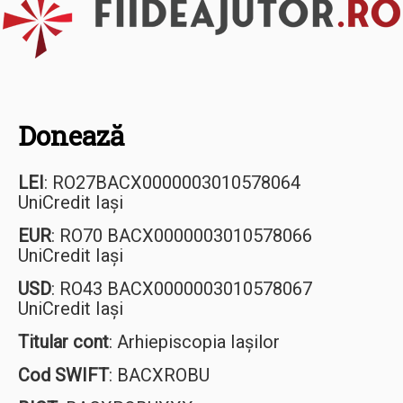
Donează
LEI
: RO27BACX0000003010578064
UniCredit Iași
EUR
: RO70 BACX0000003010578066
UniCredit Iași
USD
: RO43 BACX0000003010578067
UniCredit Iași
Titular cont
: Arhiepiscopia Iașilor
Cod SWIFT
: BACXROBU