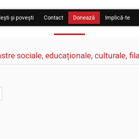
Donează
ești și povești
Contact
Donează
Implică-te
stre sociale, educaționale, culturale, fil