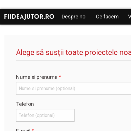
Mergi la conţinutul principal
Navigare
Despre noi
Ce facem
V
principală
Alege să susții toate proiectele noa
Nume și prenume
Telefon
E-mail