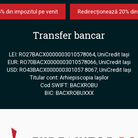
% din impozitul pe venit
Redirecționează 20% din 
Transfer bancar
LEI: RO27BACX0000003010578064, UniCredit Iași
EUR: RO70BACX0000003010578066, UniCredit Iași
USD: RO43BACX000000301057 8067, UniCredit Iași
Titular cont: Arhiepiscopia Iașilor
Cod SWIFT: BACXROBU
BIC: BACXROBUXXX