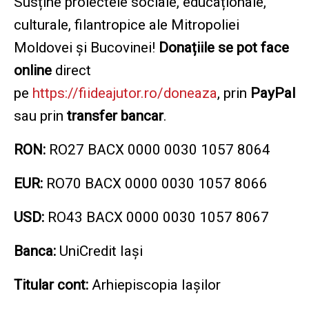
Susține proiectele sociale, educaționale,
culturale, filantropice ale Mitropoliei
Moldovei și Bucovinei!
Donațiile se pot face
online
direct
pe
https://fiideajutor.ro/doneaza
, prin
PayPal
sau prin
transfer bancar
.
RON:
RO27 BACX 0000 0030 1057 8064
EUR:
RO70 BACX 0000 0030 1057 8066
USD:
RO43 BACX 0000 0030 1057 8067
Banca:
UniCredit Iași
Titular cont:
Arhiepiscopia Iașilor