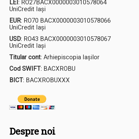
LEI
: RO27BACX0000003010578064
UniCredit Iași
EUR
: RO70 BACX0000003010578066
UniCredit Iași
USD
: RO43 BACX0000003010578067
UniCredit Iași
Titular cont
: Arhiepiscopia Iașilor
Cod SWIFT
: BACXROBU
BICT
: BACXROBUXXX
Despre noi