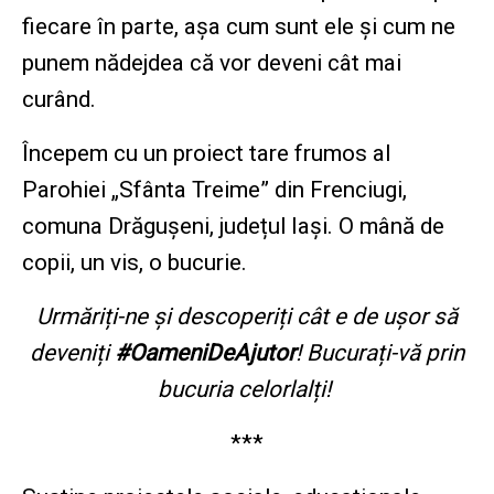
fiecare în parte, așa cum sunt ele și cum ne
punem nădejdea că vor deveni cât mai
curând.
Începem cu un proiect tare frumos al
Parohiei „Sfânta Treime” din Frenciugi,
comuna Drăgușeni, județul Iași. O mână de
copii, un vis, o bucurie.
Urmăriți-ne și descoperiți cât e de ușor să
deveniți
#OameniDeAjutor
! Bucurați-vă prin
bucuria celorlalți!
***