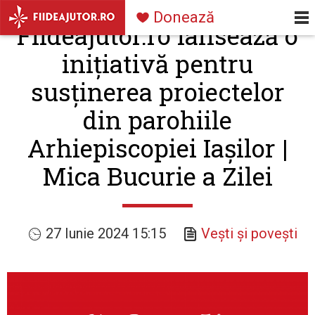
Navigare
Mergi la conţinutul principal
Donează
Fiideajutor.ro lansează o
principală
inițiativă pentru
susținerea proiectelor
din parohiile
Arhiepiscopiei Iașilor |
Mica Bucurie a Zilei
27 Iunie 2024 15:15
Vești și povești