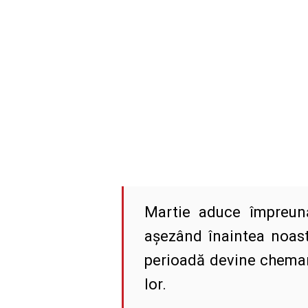
Martie aduce împreună
așezând înaintea noastr
perioadă devine chemare
lor.