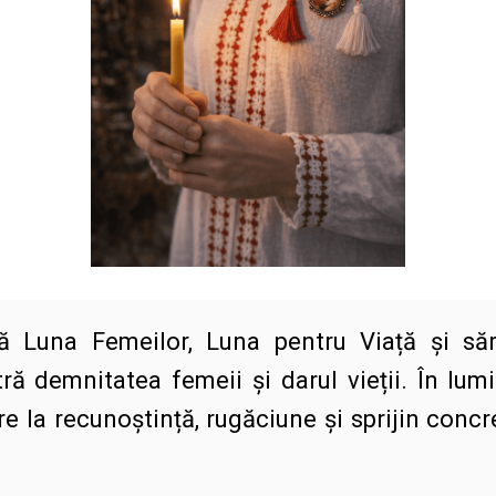
 Luna Femeilor, Luna pentru Viață și sărb
ă demnitatea femeii și darul vieții. În lum
 la recunoștință, rugăciune și sprijin concr