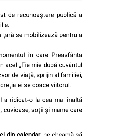
t de recunoaștere publică a
lie.
ga țară se mobilizează pentru a
momentul în care Preasfânta
n acel „Fie mie după cuvântul
r de viață, sprijin al familiei,
creția ei se coace viitorul.
 a ridicat-o la cea mai înaltă
e, cuvioase, soții și mame care
i din calendar
, ne cheamă să