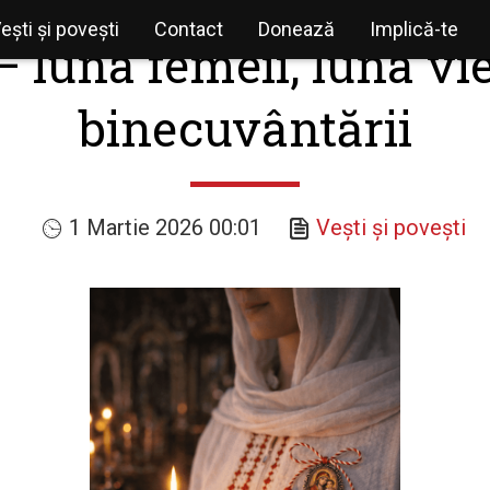
ești și povești
Contact
Donează
Implică-te
 luna femeii, luna vie
binecuvântării
1 Martie 2026 00:01
Vești și povești