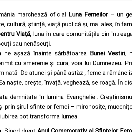
omânia marchează oficial
Luna Femeilor
– un ges
e, cultură, știință, viață publică și, mai ales, în fami
entru Viață
, luna în care comunitățile din întrea
ăscuți sau nenăscuți.
ca ne așază înainte sărbătoarea
Bunei Vestiri
, 
mit cu smerenie și curaj voia lui Dumnezeu. Pri
uminată. De atunci și până astăzi, femeia rămâne izvo
Ea naște, crește, învață, veghează, se roagă. În dis
a demnitate în lumina Evangheliei. Creștinismul
i prin șirul sfintelor femei – mironosițe, muceniț
și iubirea pot transforma lumea.
ul Sinod drept
Anul Comemorativ al Sfintelor Feme