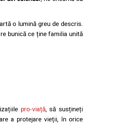
oartă o lumină greu de descris.
re bunică ce ține familia unită
izațiile
pro-viață
, să susțineți
e a protejare vieții, în orice