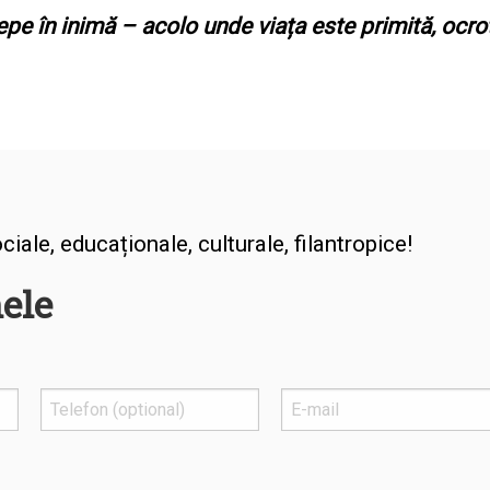
e în inimă – acolo unde viața este primită, ocroti
iale, educaționale, culturale, filantropice!
ele