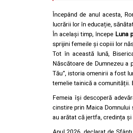
Începând de anul acesta, R
lucrării lor în educație, sănătat
În același timp, începe
Luna p
sprijini femeile și copiii lor n
Tot în această lună, Biseri
Născătoare de Dumnezeu a pri
Tău”, istoria omenirii a fost l
temelie tainică a comunității. 
Femeia își descoperă adevărat
cinstire prin Maica Domnului ș
au arătat că jertfa, credința 
Anul 2026, declarat de Sfânt