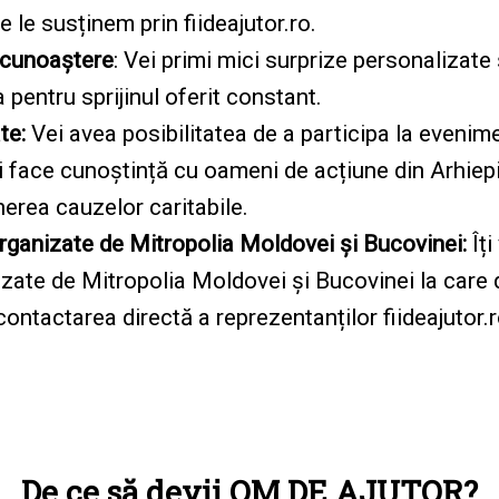
 le susținem prin fiideajutor.ro.
ecunoaștere
: Vei primi mici surprize personalizate 
pentru sprijinul oferit constant.
te:
Vei avea posibilitatea de a participa la evenime
 face cunoștință cu oameni de acțiune din Arhiepis
erea cauzelor caritabile.
organizate de Mitropolia Moldovei și Bucovinei:
Îți
ate de Mitropolia Moldovei și Bucovinei la care do
ontactarea directă a reprezentanților fiideajutor.r
De ce să devii OM DE AJUTOR?