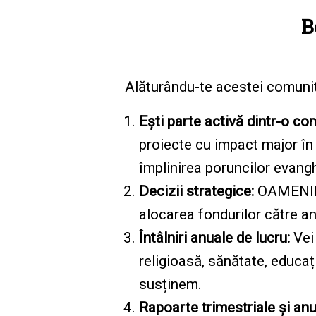
B
Alăturându-te acestei comunităț
Ești parte activă dintr-o co
proiecte cu impact major în v
împlinirea poruncilor evang
Decizii strategice:
OAMENII 
alocarea fondurilor către an
Întâlniri anuale de lucru:
Vei 
religioasă, sănătate, educați
susținem.
Rapoarte trimestriale și an