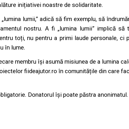
alăture inițiativei noastre de solidaritate.
 „lumina lumii,” adică să fim exemplu, să îndrumă
mentul nostru. A fi „lumina lumii” implică să t
entru toți, nu pentru a primi laude personale, ci
u în lume.
iecare membru își asumă misiunea de a lumina cal
ectelor fiideajutor.ro în comunitățile din care fac
bligatorie. Donatorul își poate păstra anonimatul