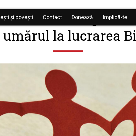
 de Membership OM 
ești și povești
Contact
Donează
Implică-te
 umărul la lucrarea Bi