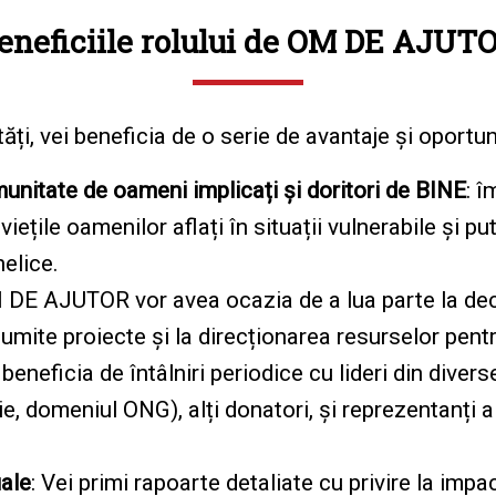
eneficiile rolului de OM DE AJUT
i, vei beneficia de o serie de avantaje și oportuni
munitate de oameni implicați și doritori de BINE
: 
iețile oamenilor aflați în situații vulnerabile și 
helice.
DE AJUTOR vor avea ocazia de a lua parte la deciz
umite proiecte și la direcționarea resurselor pent
beneficia de întâlniri periodice cu lideri din diver
e, domeniul ONG), alți donatori, și reprezentanți a
uale
: Vei primi rapoarte detaliate cu privire la impac