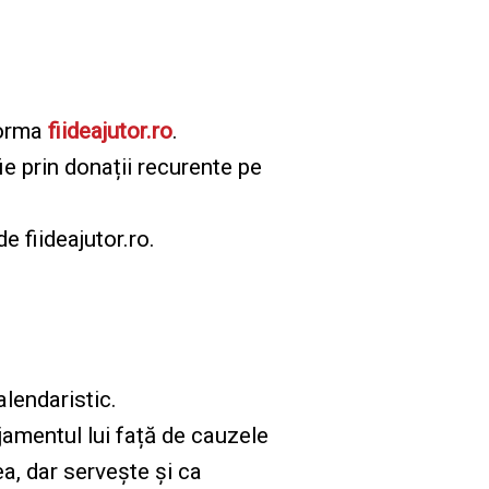
forma
fiideajutor.ro
.
ie prin donații recurente pe
e fiideajutor.ro.
alendaristic.
jamentul lui față de cauzele
a, dar servește și ca