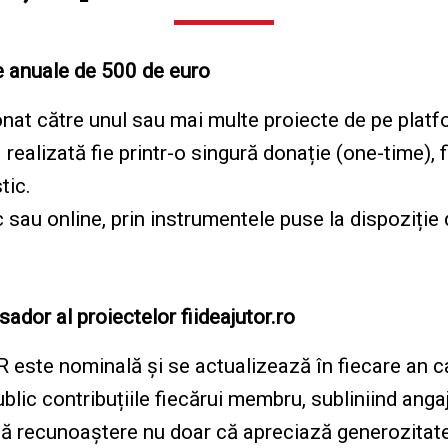
me anuale de 500 de euro
ționat către unul sau mai multe proiecte de pe plat
realizată fie printr-o singură donație (one-time), f
stic.
c sau online, prin instrumentele puse la dispoziție d
dor al proiectelor fiideajutor.ro
este nominală și se actualizează în fiecare an c
lic contribuțiile fiecărui membru, subliniind anga
ă recunoaștere nu doar că apreciază generozitate