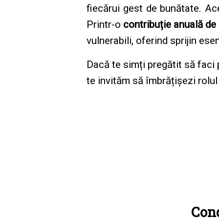
fiecărui gest de bunătate. Ac
Printr-o
contribuție anuală d
vulnerabili, oferind sprijin es
Dacă te simți pregătit să faci 
te invităm să îmbrățișezi ro
Con