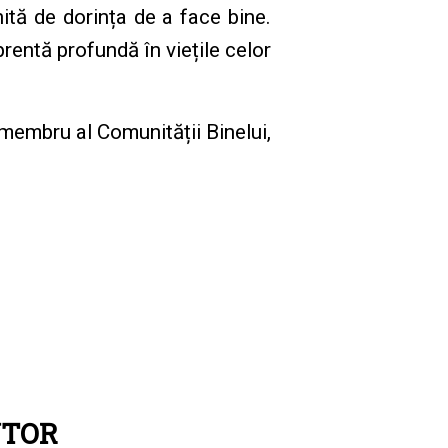
ită de dorința de a face bine.
rentă profundă în viețile celor
n membru al Comunității Binelui,
UTOR