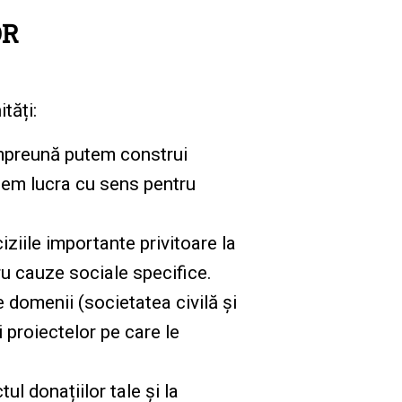
OR
tăți:
împreună putem construi
putem lucra cu sens pentru
iile importante privitoare la
ru cauze sociale specifice.
se domenii (societatea civilă și
i proiectelor pe care le
tul donațiilor tale și la