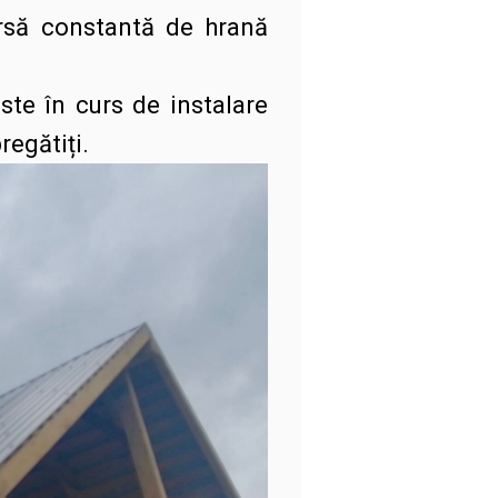
ursă constantă de hrană
este în curs de instalare
regătiți.