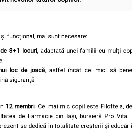
și funcțional, mai sunt necesare:
 de 8+1 locuri
, adaptată unei familii cu mulți cop
e;
nui loc de joacă
, astfel încât cei mici să ben
plină siguranță.
in
12 membri
. Cel mai mic copil este Filofteia, d
ultatea de Farmacie din Iași, bursieră Pro Vita
rezent se dedică în totalitate creșterii și educării