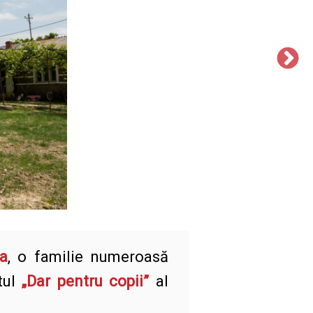
ca
, o familie numeroasă
tul
„Dar pentru copii”
al