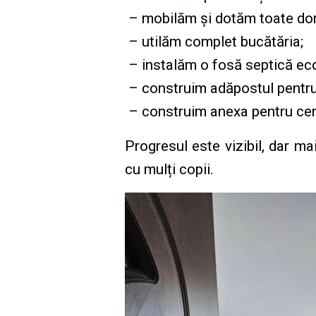
– mobilăm și dotăm toate dor
– utilăm complet bucătăria;
– instalăm o fosă septică eco
– construim adăpostul pentru
– construim anexa pentru cen
Progresul este vizibil, dar m
cu mulți copii.