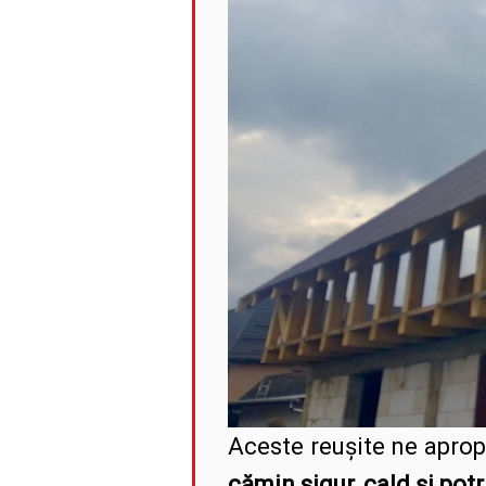
Aceste reușite ne apropi
cămin sigur, cald și potr