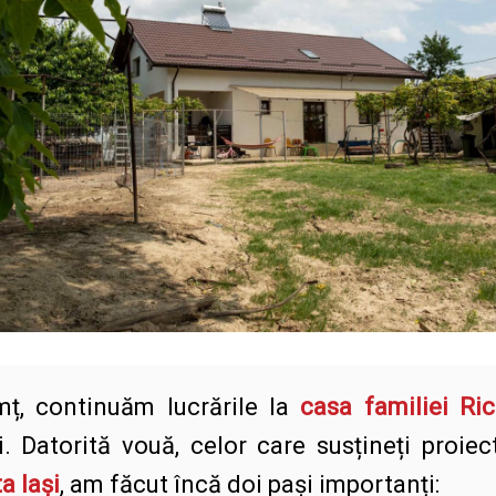
mț, continuăm lucrările la
casa familiei Ri
 Datorită vouă, celor care susțineți proiec
a Iași
, am făcut încă doi pași importanți: