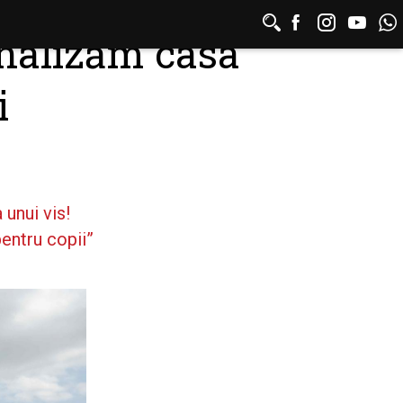
inalizăm casa
i
i
unui vis!
entru copii”