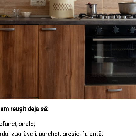
 am reușit deja să:
efuncționale;
a: zugrăveli, parchet, gresie, faianță;