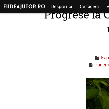
Navigare
Mergi la conţinutul principal
Despre noi
Ce facem
V
Progrese la 
principală
Fap
Punem 