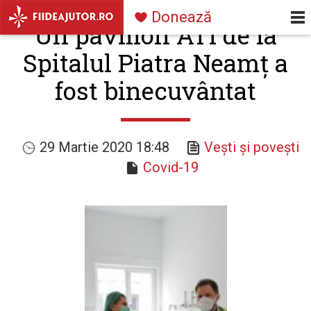
Navigare
Mergi la conţinutul principal
Donează
Un pavilion ATI de la
principală
Spitalul Piatra Neamț a
fost binecuvântat
29 Martie 2020 18:48
Vești și povești
Covid-19