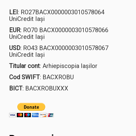
LEI
: RO27BACX0000003010578064
UniCredit Iași
EUR
: RO70 BACX0000003010578066
UniCredit Iași
USD
: RO43 BACX0000003010578067
UniCredit Iași
Titular cont
: Arhiepiscopia Iașilor
Cod SWIFT
: BACXROBU
BICT
: BACXROBUXXX