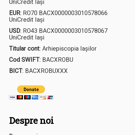
UniCredit Iași
EUR
: RO70 BACX0000003010578066
UniCredit Iași
USD
: RO43 BACX0000003010578067
UniCredit Iași
Titular cont
: Arhiepiscopia Iașilor
Cod SWIFT
: BACXROBU
BICT
: BACXROBUXXX
Despre noi