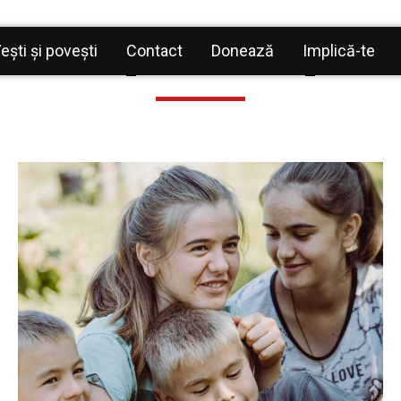
Dar pentru copii
ești și povești
Contact
Donează
Implică-te