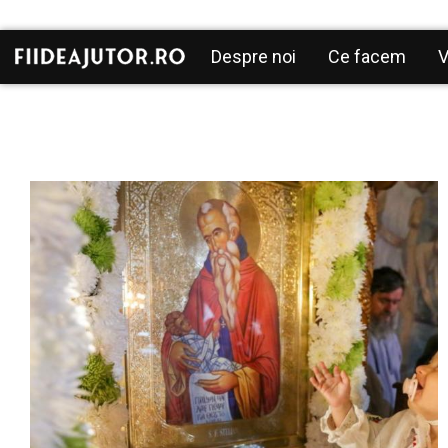
Mergi la conţinutul principal
Navigare
Despre noi
Ce facem
V
principală