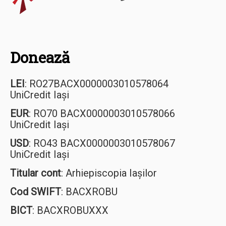
Donează
LEI
: RO27BACX0000003010578064
UniCredit Iași
EUR
: RO70 BACX0000003010578066
UniCredit Iași
USD
: RO43 BACX0000003010578067
UniCredit Iași
Titular cont
: Arhiepiscopia Iașilor
Cod SWIFT
: BACXROBU
BICT
: BACXROBUXXX