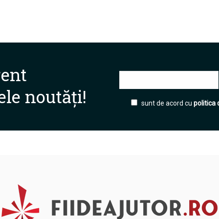
rent
ele noutăți!
sunt de acord cu
politica 