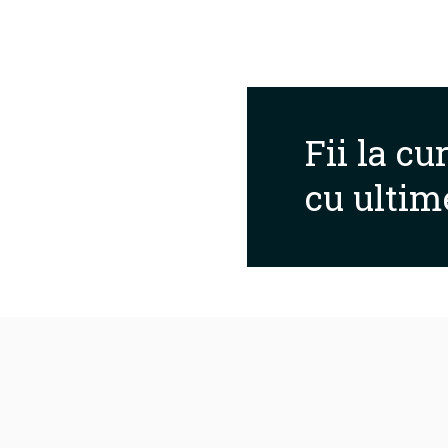
Fii la cu
cu ultim