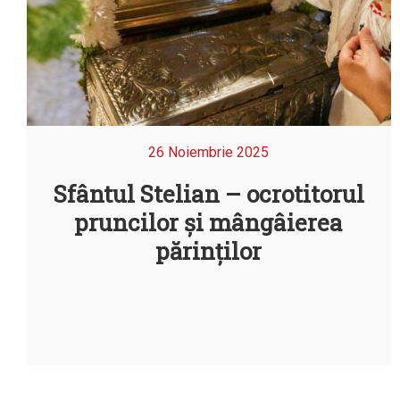
26 Noiembrie 2025
Sfântul Stelian – ocrotitorul
pruncilor și mângâierea
părinților