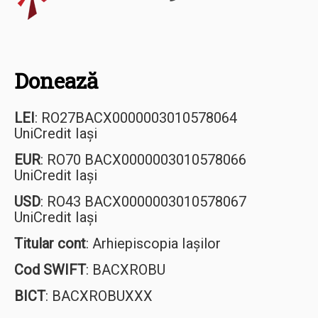
Donează
LEI
: RO27BACX0000003010578064
UniCredit Iași
EUR
: RO70 BACX0000003010578066
UniCredit Iași
USD
: RO43 BACX0000003010578067
UniCredit Iași
Titular cont
: Arhiepiscopia Iașilor
Cod SWIFT
: BACXROBU
BICT
: BACXROBUXXX