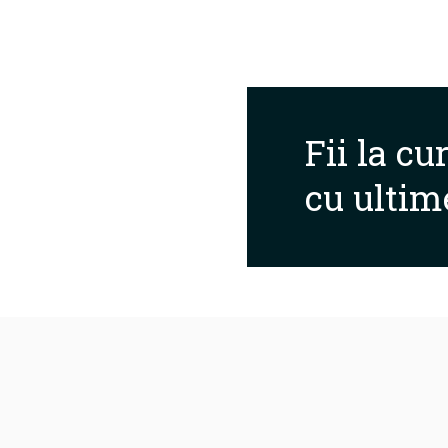
Fii la cu
cu ultim