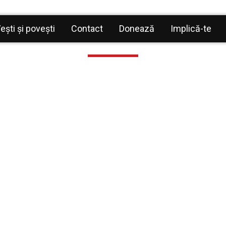
doctori
ești și povești
Contact
Donează
Implică-te