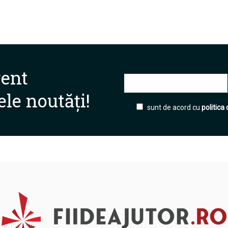
rent
ele noutăți!
sunt de acord cu
politica 