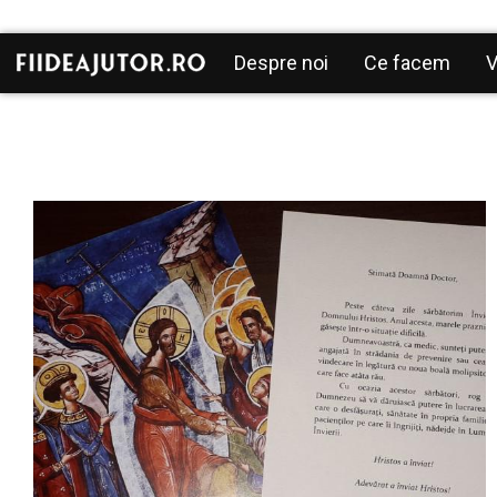
Mergi la conţinutul principal
Navigare
Despre noi
Ce facem
V
principală