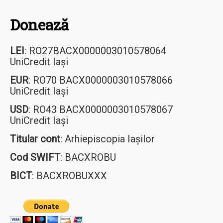
Donează
LEI
: RO27BACX0000003010578064
UniCredit Iași
EUR
: RO70 BACX0000003010578066
UniCredit Iași
USD
: RO43 BACX0000003010578067
UniCredit Iași
Titular cont
: Arhiepiscopia Iașilor
Cod SWIFT
: BACXROBU
BICT
: BACXROBUXXX