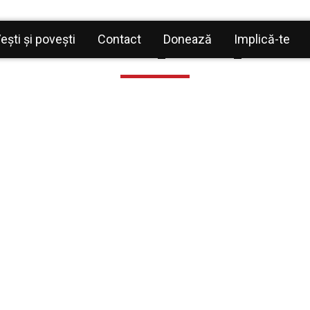
Verde Arhiepiscopia Ia
ești și povești
Contact
Donează
Implică-te