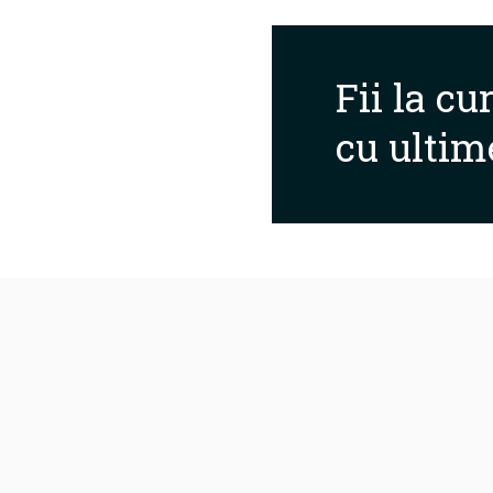
Fii la cu
cu ultim