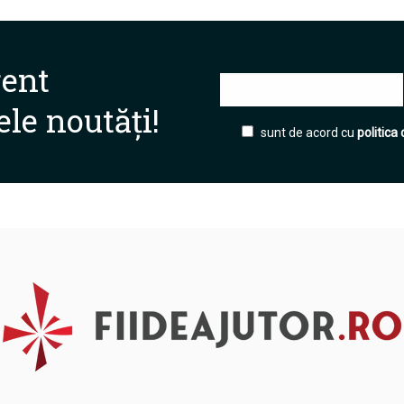
rent
ele noutăți!
sunt de acord cu
politica 