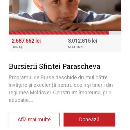
2.687.662 lei
3.012.815 lei
DONAȚI
NECESARI
Bursierii Sfintei Parascheva
Programul de Burse deschide drumul către
învățare și excelență pentru copiii și tinerii din
regiunea Moldovei. Construim împreună, prin
educație,...
Află mai multe
Donează