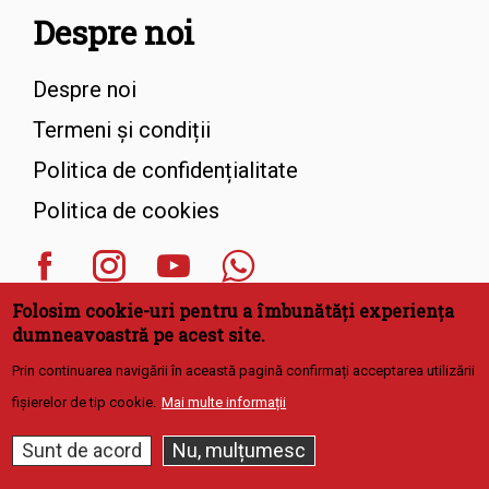
Despre noi
Despre noi
Termeni și condiții
Politica de confidențialitate
Politica de cookies
Folosim cookie-uri pentru a îmbunătăți experiența
dumneavoastră pe acest site.
Prin continuarea navigării în această pagină confirmați acceptarea utilizării
fișierelor de tip cookie.
Mai multe informații
Redirecționează
3,5% din impozit
Sunt de acord
Nu, mulțumesc