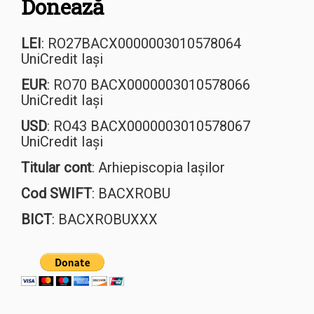
Donează
LEI
: RO27BACX0000003010578064
UniCredit Iași
EUR
: RO70 BACX0000003010578066
UniCredit Iași
USD
: RO43 BACX0000003010578067
UniCredit Iași
Titular cont
: Arhiepiscopia Iașilor
Cod SWIFT
: BACXROBU
BICT
: BACXROBUXXX