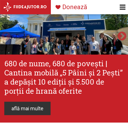
Navigare
Mergi la conţinutul principal
Donează
principală
680 de nume, 680 de povești |
Cantina mobilă „5 Pâini și 2 Pești”
a depășit 10 ediții și 5.500 de
porții de hrană oferite
află mai multe