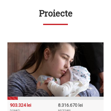
Proiecte
903.324 lei
8.316.670 lei
DONAȚI
NECESARI