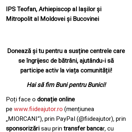
IPS Teofan, Arhiepiscop al Iașilor și
Mitropolit al Moldovei și Bucovinei
Donează și tu pentru a susține centrele care
se îngrijesc de bătrâni, ajutându-i să
participe activ la viața comunității!
Hai să fim Buni pentru Bunici!
Poți face o
donație online
pe
www.fiideajutor.ro
(mențiunea
„MIORCANI”), prin PayPal (@fiideajutor), prin
sponsorizări
sau prin
transfer banca
r, cu