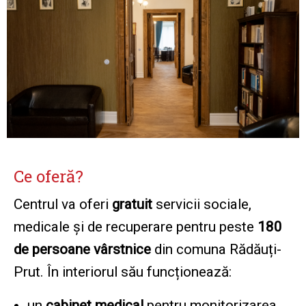
Ce oferă?
Centrul va oferi
gratuit
servicii sociale,
medicale și de recuperare pentru peste
180
de persoane vârstnice
din comuna Rădăuți-
Prut. În interiorul său funcționează:
un
cabinet medical
pentru monitorizarea