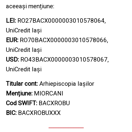
aceeași mențiune:
LEI:
RO27BACX0000003010578064,
UniCredit Iași
EUR:
RO70BACX0000003010578066,
UniCredit Iași
USD:
RO43BACX0000003010578067,
UniCredit Iași
Titular cont:
Arhiepiscopia Iașilor
Mențiune:
MIORCANI
Cod SWIFT:
BACXROBU
BIC:
BACXROBUXXX
───────