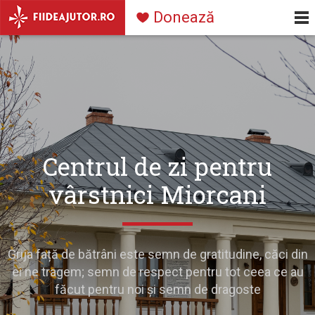
Navigare
Mergi la conţinutul principal
Donează
principală
Centrul de zi pentru
vârstnici Miorcani
Grija față de bătrâni este semn de gratitudine, căci din
ei ne tragem; semn de respect pentru tot ceea ce au
făcut pentru noi și semn de dragoste