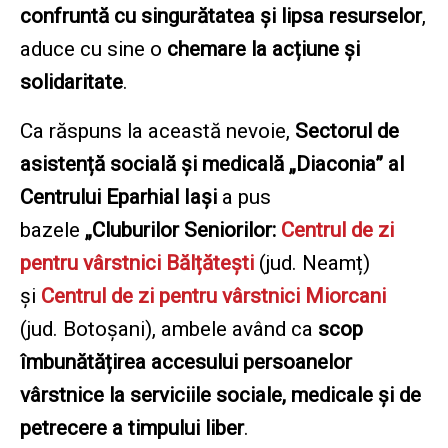
confruntă cu singurătatea și lipsa resurselor
,
aduce cu sine o
chemare la acțiune și
solidaritate
.
Ca răspuns la această nevoie,
Sectorul de
asistență socială și medicală „Diaconia” al
Centrului Eparhial Iași
a pus
bazele
„Cluburilor Seniorilor:
Centrul de zi
pentru vârstnici Bălțătești
(jud. Neamț)
și
Centrul de zi pentru vârstnici Miorcani
(jud. Botoșani), ambele având ca
scop
îmbunătățirea accesului persoanelor
vârstnice la serviciile sociale, medicale și de
petrecere a timpului liber
.