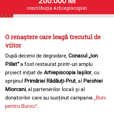
200.000
lei
contribuția Arhiepiscopiei
O renaștere care leagă trecutul de
viitor
După decenii de degradare,
Conacul „Ion
Pillat”
a fost restaurat printr-un amplu
proiect inițiat de
Arhiepiscopia Iașilor
, cu
sprijinul
Primăriei Rădăuți-Prut
, al
Parohiei
Miorcani
, al partenerilor locali și al
donatorilor care au susținut campania
„Buni
pentru Bunici”
.