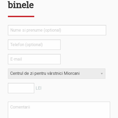
binele
LEI