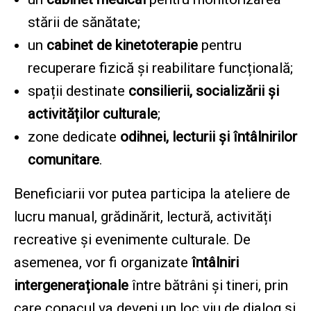
stării de sănătate;
un
cabinet de kinetoterapie
pentru
recuperare fizică și reabilitare funcțională;
spații destinate
consilierii, socializării și
activităților culturale
;
zone dedicate
odihnei, lecturii și întâlnirilor
comunitare
.
Beneficiarii vor putea participa la ateliere de
lucru manual, grădinărit, lectură, activități
recreative și evenimente culturale. De
asemenea, vor fi organizate
întâlniri
intergeneraționale
între bătrâni și tineri, prin
care conacul va deveni un loc viu de dialog și