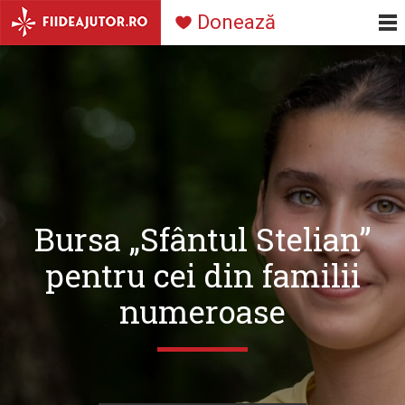
Navigare
Mergi la conţinutul principal
Donează
principală
Bursa „Sfântul Stelian”
pentru cei din familii
numeroase