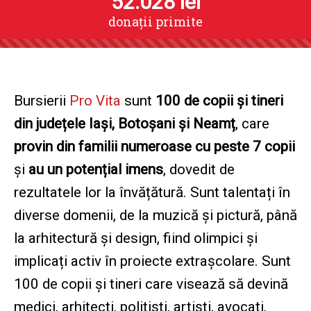
52.028
lei
donații primite
Bursierii
Pro Vita
sunt
100 de copii și tineri
din județele Iași, Botoșani și Neamț
, care
provin din familii numeroase cu peste 7 copii
și
au un potențial imens
, dovedit de
rezultatele lor la învățătură. Sunt talentați în
diverse domenii, de la muzică și pictură, până
la arhitectură și design, fiind olimpici și
implicați activ în proiecte extrașcolare. Sunt
100 de copii și tineri care visează să devină
medici, arhitecți, polițiști, artiști, avocați,