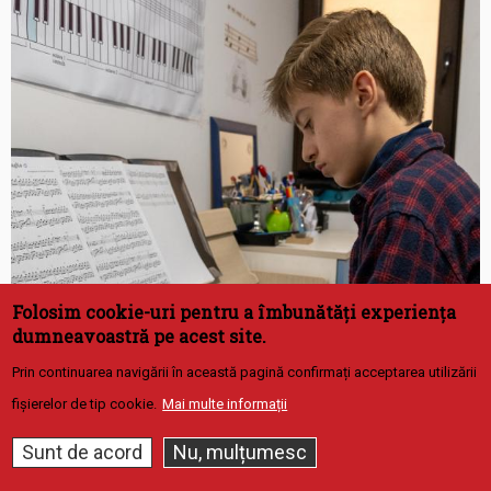
Folosim cookie-uri pentru a îmbunătăți experiența
dumneavoastră pe acest site.
Prin continuarea navigării în această pagină confirmați acceptarea utilizării
fișierelor de tip cookie.
Mai multe informații
Redirecționează
3,5% din impozit
Sunt de acord
Nu, mulțumesc
12 Iunie 2025 12:25